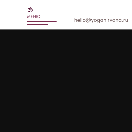
МЕНЮ
hello@yoganirvana.ru